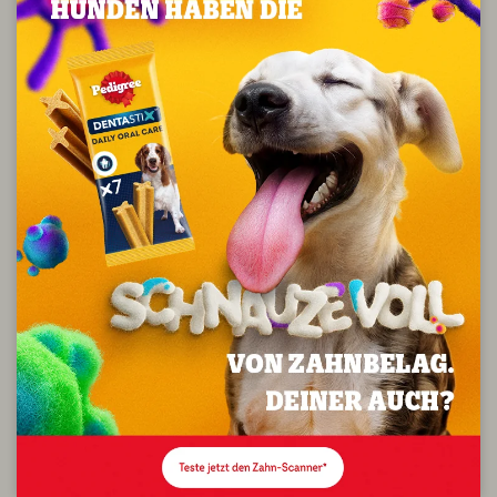
vorkommen würde.
• Probieren Sie eine neue Marke oder einen neuen
Tierfuttergeschmack aus? Abrupte Änderungen
können zu Erbrechen oder Durchfall führen. Stellen
Sie die Nahrung deshalb nur schrittweise über eine
Woche lang um.
• Kann Ihr Hund ohne Unterbrechung fressen?
Überprüfen Sie, ob er alleine fressen kann, ohne
gestört zu werden.
• Frisst Ihr Hund immer noch nicht, so versuchen Sie,
etwas Speck in seine Nahrung zu mischen.
Andere mögliche Gründe für Appetitverlust können
emotionale Änderungen sein – vielleicht ist sein
Lieblingsfamilienmitglied gegangen oder es ist ein
neues Haustier hinzugekommen. Oder vielleicht hat ihr
Hund, wenn er gerade die Pubertät durchläuft,
einfach andere Dinge im Sinn.
Hat Ihr Hund andere Symptome, suchen Sie einen
Tierarzt zu einer Vorsorgeuntersuchung auf.