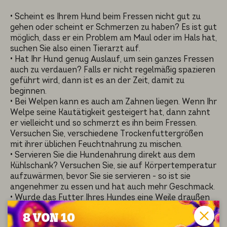
• Scheint es Ihrem Hund beim Fressen nicht gut zu
gehen oder scheint er Schmerzen zu haben? Es ist gut
möglich, dass er ein Problem am Maul oder im Hals hat,
suchen Sie also einen Tierarzt auf.
• Hat Ihr Hund genug Auslauf, um sein ganzes Fressen
auch zu verdauen? Falls er nicht regelmäßig spazieren
geführt wird, dann ist es an der Zeit, damit zu
beginnen.
• Bei Welpen kann es auch am Zahnen liegen. Wenn Ihr
Welpe seine Kautätigkeit gesteigert hat, dann zahnt
er vielleicht und so schmerzt es ihn beim Fressen.
Versuchen Sie, verschiedene Trockenfuttergrößen
mit ihrer üblichen Feuchtnahrung zu mischen.
• Servieren Sie die Hundenahrung direkt aus dem
Kühlschank? Versuchen Sie, sie auf Körpertemperatur
aufzuwärmen, bevor Sie sie servieren - so ist sie
angenehmer zu essen und hat auch mehr Geschmack.
• Wurde das Futter Ihres Hundes eine Weile draußen
stehen gelassen? Wahrscheinlich hat es einfach an
Geschmack verloren, wie es auch bei unserer Mahlzeit