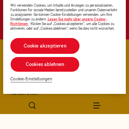
Bewertungen angezeigt.
Wir verwenden Cookies, um Inhalte und Anzeigen zu personalisieren,
Funktionen für soziale Medien bereitzustellen und unseren Datenverkehr
zu analysieren. Sie können Cookie-Einstellungen verwenden, um Ihre
Einstellungen zu ändern.
Lesen Sie mehr über unsere Cookie-
Richtlinien
(opens in a new tab)
. Klicken Sie auf „Cookies akzeptieren“, um alle Cookies zu
Entdecke das gesamte Sortiment
aktivieren, oder auf „Cookies ablehnen“, wenn Sie dies nicht wünschen.
Cookie akzeptieren
Cookies ablehnen
Über PEDIGREE®
Cookie-Einstellungen
Hundefutter
Ratgeber Hunde & Welpen