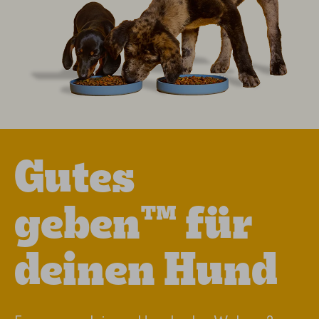
Gutes
geben™ für
deinen Hund