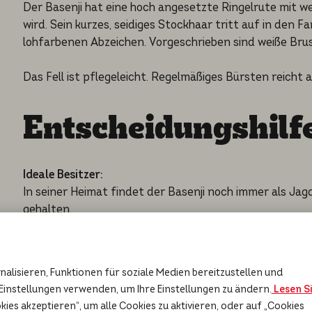
Der Basenji hat eine hoch angesetzte Ringelrute mit wei
wird. Sein kurzes, seidiges Stockhaar tritt auf in den 
lohfarbenen Abzeichen. Vorgeschrieben sind weiße Bru
Das Fell ist pflegeleicht. Regelmäßiges Bürsten reicht 
Entscheidungshilf
Ideale Besitzer:
In seiner Heimat findet der Basenji noch immer als Ja
gehalten.
Der Basenji benötigt viel Auslauf und Beschäftigung. A
notwendig. Er eignet sich nicht als Anfängerhund.
alisieren, Funktionen für soziale Medien bereitzustellen und
Einstellungen verwenden, um Ihre Einstellungen zu ändern.
Lesen S
okies akzeptieren“, um alle Cookies zu aktivieren, oder auf „Cookies