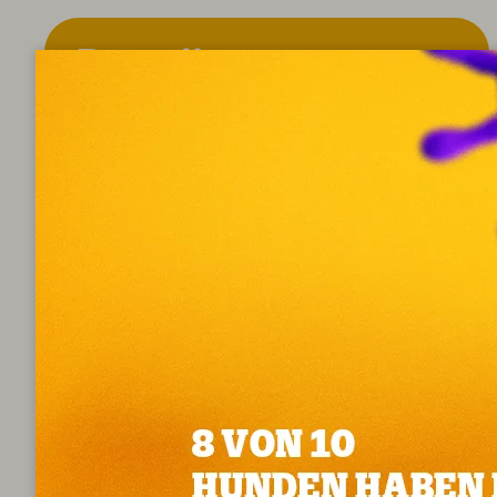
Basenji
Schlüsselinformation
en
FCI-Gruppe:
Treibhund
Größe:
Klein
Felltyp:
Kurzes Fell
Charaktereigenschaften:
Wohnungshunde