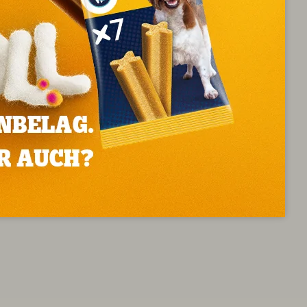
5 kg. Rüden erreichen ein Größe von rund 43 cm und
ament:
d anhänglich, Fremden gegenüber aber misstrauisch.
igenen Willen durchzusetzen. Daher sind sie für
austiere gewöhnt, sollte es zu keinen Problemen