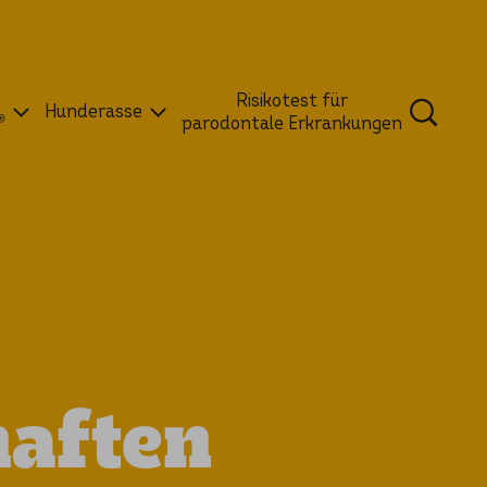
Risikotest für
Hunderasse
®
parodontale Erkrankungen
haften