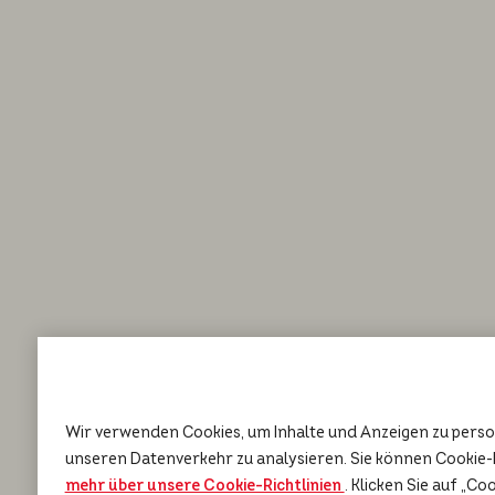
Wir verwenden Cookies, um Inhalte und Anzeigen zu person
unseren Datenverkehr zu analysieren. Sie können Cookie-
mehr über unsere Cookie-Richtlinien
(opens in a new tab)
. Klicken Sie auf „Co