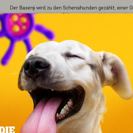
Der Basenji wird zu den Schensihunden gezählt, einer G
werden in den meisten Fällen weder gezüchtet, noch ge
verspeist. Der Wissenschaftler Emil Werth gab dies
Deutschem Pinscher angesiedelten Hunden 1944 den Na
äußerliche Ähnlichkeit aufweisen.
Der Kanaan Dog und der Basenji stabilisierten sich, wu
In seiner zentralafrikanischen Heimat dient der Basenj
Raubwildes wie der Schilfratte. Eine Besonderheit des Bas
jaulendes Heulen von sich gibt. Erst seit etwa 1937 gel
klimatisch anzupassen.
Übersicht
Durchschnittliches Alter:
Der Basenji wird in der Regel 12 bis 13 Jahre alt.