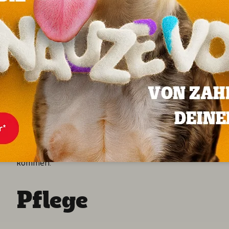
Durchschnittsgröße und -gewicht:
Hündinnen werden etwa 40 cm groß und wiegen circa 9,
ein Gewicht von etwa 11 kg.
Persönlichkeit, Charaktereigenschaften und Temper
Basenjis sind lebhafte und aufgeweckte Hunde. Sie sin
Sie können sehr dickköpfig sein und versuchen, ihren e
Anfänger nicht geeignet.
Zusammenleben mit anderen Haustieren:
Wurde der Basenji von klein auf an andere Hunde und H
kommen.
Pflege