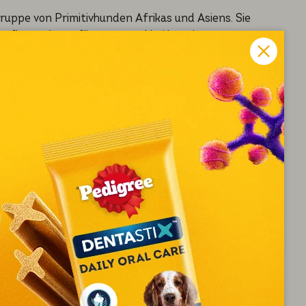
ruppe von Primitivhunden Afrikas und Asiens. Sie
pflegt oder gefüttert – und in Notzeiten sogar
en größenmäßig zwischen Deutschem Schäferhund und
men Schensihunde, da sie alle eine gewisse
rden zu Kulturrassen erhoben und offiziell anerkannt.
i als Jagdhund, speziell zur Bekämpfung kleinen
enji ist, dass er nicht bellt, nur hin und wieder ein
ang es, ihn auch außerhalb Afrikas zu züchten und