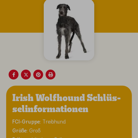
Irish Wolfhound Schlüs­
sel­in­for­ma­tio­nen
FCI-Gruppe:
Treibhund
Größe:
Groß