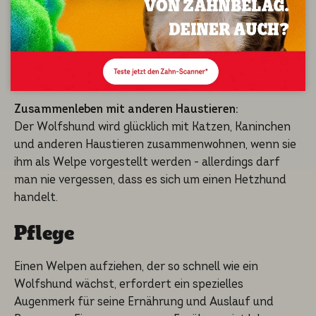
nach einem Wolfshund mit Schaupo­ten­zi­al suchen
oder einem Hund als Beglei­ter und Famili­en­hund, er
sollte körper­lich und vom Tempera­ment her gesund
sein und seine freund­li­che ausgewo­ge­ne Veranla­gung
zeigen, durch die er besticht.
Zusammenleben mit anderen Haustieren:
Der Wolfshund wird glücklich mit Katzen, Kaninchen
und anderen Haustie­ren zusammen­woh­nen, wenn sie
ihm als Welpe vorgestellt werden - allerdings darf
man nie verges­sen, dass es sich um einen Hetzhund
handelt.
Pflege
Einen Welpen aufzie­hen, der so schnell wie ein
Wolfshund wächst, erfordert ein speziel­les
Augenmerk für seine Ernährung und Auslauf und