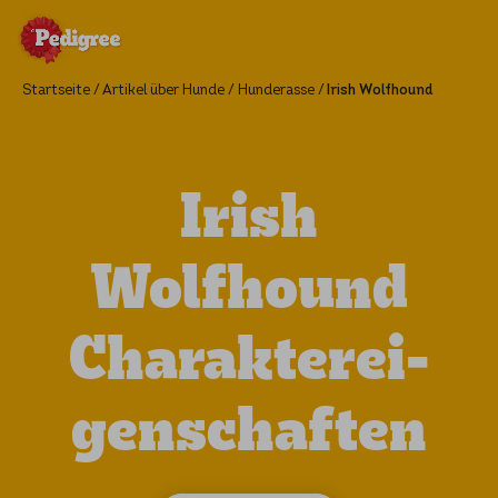
Startseite
Artikel über Hunde
Hunderasse
Irish Wolfhound
Irish
Wolfhound
Charak­ter­ei­
gen­schaf­ten