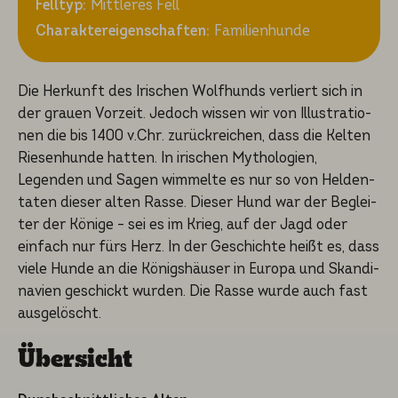
Felltyp:
Mittleres Fell
Charaktereigenschaften:
Familienhunde
Die Herkunft des Irischen Wolfhunds verliert sich in
der grauen Vorzeit. Jedoch wissen wir von Illustra­tio­
nen die bis 1400 v.Chr. zurück­rei­chen, dass die Kelten
Riesen­hun­de hatten. In irischen Mytholo­gi­en,
Legenden und Sagen wimmel­te es nur so von Helden­
ta­ten dieser alten Rasse. Dieser Hund war der Beglei­
ter der Könige – sei es im Krieg, auf der Jagd oder
einfach nur fürs Herz. In der Geschich­te heißt es, dass
viele Hunde an die Königs­häu­ser in Europa und Skandi­
na­vi­en geschickt wurden. Die Rasse wurde auch fast
ausgelöscht.
Übersicht