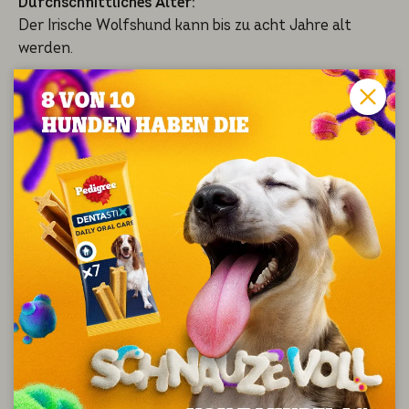
Durchschnittliches Alter:
Der Irische Wolfshund kann bis zu acht Jahre alt
werden.
Durchschnittsgröße und -gewicht:
Hündin­nen erreichen eine Größe von mindes­tens 71
cm und haben dabei ein Gewicht von mindes­tens 40,5
kg. Rüden erreichen eine Größe von mindes­tens 79 cm
und wigen dabei mindes­tens 54,5 kg.
Persönlichkeit, Charaktereigenschaften und
Temperament:
Der Irische Wolfshund wird oft der 'freund­li­che Riese'
der Hundewelt genannt. Seine stolze Haltung, seine
Würde und Intelli­genz sind nur einige seiner wunder­
ba­ren Eigenschaf­ten. Dies ist ein hundert­pro­zen­ti­ger
Famili­en­hund mit einem sanften Wesen, der in
mensch­li­cher Beglei­tung richtig aufblüht. Egal, ob Sie