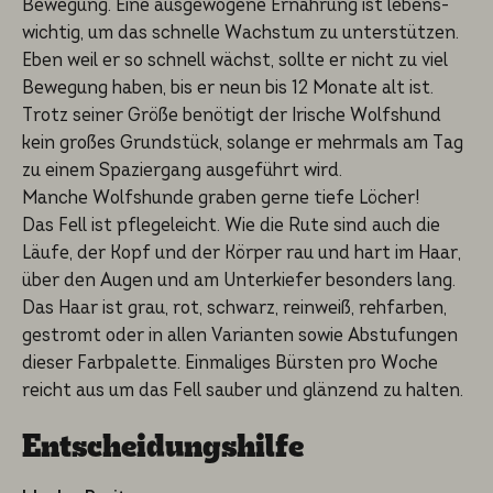
Bewegung. Eine ausgewo­ge­ne Ernährung ist lebens­
wich­tig, um das schnel­le Wachstum zu unterstüt­zen.
Eben weil er so schnell wächst, sollte er nicht zu viel
Bewegung haben, bis er neun bis 12 Monate alt ist.
Trotz seiner Größe benötigt der Irische Wolfshund
kein großes Grundstück, solange er mehrmals am Tag
zu einem Spazier­gang ausgeführt wird.
Manche Wolfshun­de graben gerne tiefe Löcher!
Das Fell ist pflege­leicht. Wie die Rute sind auch die
Läufe, der Kopf und der Körper rau und hart im Haar,
über den Augen und am Unterkie­fer besonders lang.
Das Haar ist grau, rot, schwarz, reinweiß, rehfar­ben,
gestromt oder in allen Varian­ten sowie Abstufun­gen
dieser Farbpa­let­te. Einmali­ges Bürsten pro Woche
reicht aus um das Fell sauber und glänzend zu halten.
Entschei­dungs­hil­fe