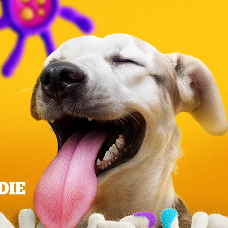
gezüchtet. Seine aristokratisch anmutende Erscheinun
der Hundeschaujuroren gemacht. Er freut sich genauso, 
Ihnen zu Hause auszuruhen.
Übersicht
Durchschnittliches Alter:
Salukis werden bis zu 16 Jahre alt.
Durchschnittsgröße und -gewicht:
Salukis werden 56 cm bis 71 cm groß und wiegen zwisch
Persönlichkeit, Charaktereigenschaften und Temper
Salukis wurden für das Familienleben gezüchtet und sin
sanfter Hund, der auf extreme Geschwindigkeit und Au
befederte Varianten, die letzteren mit seidenen Fran