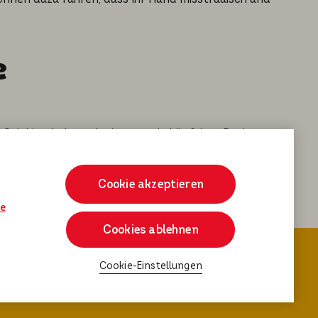
e
 Saluki zu halten, doch muss ein künftiger Besitzer
bieten und die entsprechende Haarpflege zukommen
Cookie akzeptieren
ie
Cookies ablehnen
Cookie-Einstellungen
&