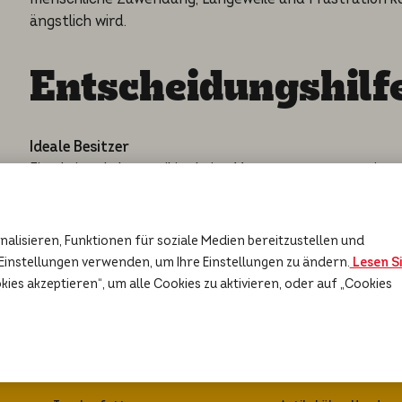
ängstlich wird.
Entscheidungshilf
Ideale Besitzer
Ein aktiver Lebensstil ist keine Voraussetzung, um einen
genügend Zeit haben, um ihm ausreichend Auslauf zu 
zu lassen.
alisieren, Funktionen für soziale Medien bereitzustellen und
Einstellungen verwenden, um Ihre Einstellungen zu ändern.
Lesen S
okies akzeptieren“, um alle Cookies zu aktivieren, oder auf „Cookies
Hundefutter
Ratgeber Hunde 
Welpen