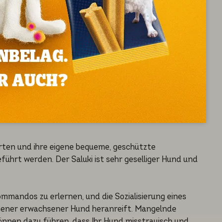
, aber nicht angreifen wird. Salukis sind zuverlässig,
ich Katzen) aus, wenn sie in jungem Alter miteinander
enötigen ältere Tiere mehr Zeit, um sich in eine neue
rten und ihre eigene bequeme, geschützte
eführt werden. Der Saluki ist sehr geselliger Hund und
ommandos zu erlernen, und die Sozialisierung eines
chener erwachsener Hund heranreift. Mangelnde
nnen dazu führen, dass Ihr Hund misstrauisch und