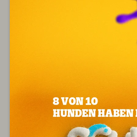
Schlüsselinformation
en
FCI-Gruppe:
Treibhund
Größe:
Groß
Felltyp:
Kurzes Fell
Charaktereigenschaften:
Familienhunde