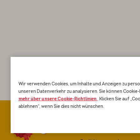
Wir verwenden Cookies, um Inhalte und Anzeigen zu person
unseren Datenverkehr zu analysieren. Sie können Cookie-
mehr über unsere Cookie-Richtlinien
(opens in a new tab)
. Klicken Sie auf „Co
ablehnen“, wenn Sie dies nicht wünschen.
Über PEDIGREE®