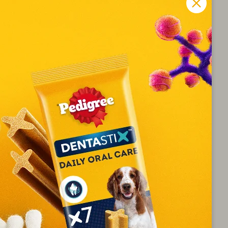
g und die leichten Bewegungen haben ihn zum Liebling
über offene Felder zu rennen wie sich friedlich bei
en 20 und 30 kg.
ament:
d eine extrem freundliche Rasse. Ein mittelgroßer,
sdauer ausgelegt wurde. Es gibt kurzhaarige und
sen hauptsächlich an den Ohren und am Schwanz. Der