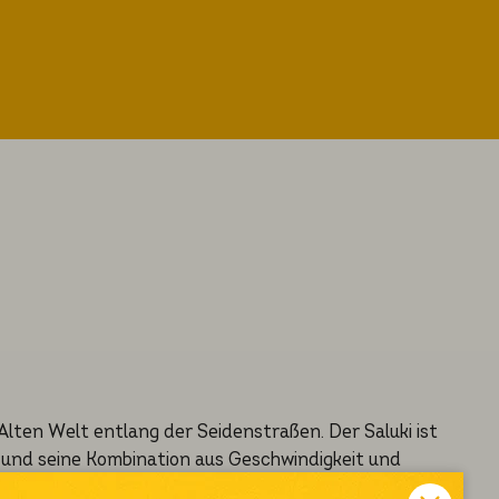
 Alten Welt entlang der Seidenstraßen. Der Saluki ist
 und seine Kombination aus Geschwindigkeit und
wurde der Saluki zur Gazellen- und Hasenjagd