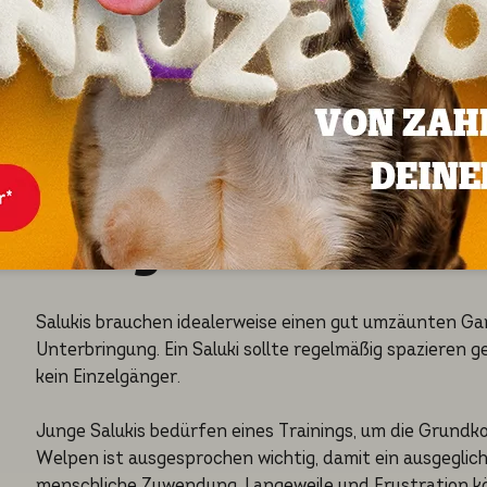
Saluki ist ein Wachhund, der Sie vor Eindringlingen warnt
tolerant und kinderlieb.
Zusammenleben mit anderen Haustieren:
Salukis kommen gut mit anderen Haustieren (einschließl
vertraut gemacht werden. Wie bei jeder anderen Rasse b
Umgebung einzuleben.
Pflege
Salukis brauchen idealerweise einen gut umzäunten Ga
Unterbringung. Ein Saluki sollte regelmäßig spazieren g
kein Einzelgänger.
Junge Salukis bedürfen eines Trainings, um die Grundk
Welpen ist ausgesprochen wichtig, damit ein ausgegli
menschliche Zuwendung, Langeweile und Frustration kö