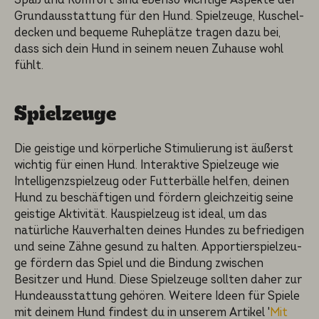
Grundaus­stat­tung für den Hund. Spielzeu­ge, Kuschel­
de­cken und bequeme Ruheplät­ze tragen dazu bei,
dass sich dein Hund in seinem neuen Zuhause wohl
fühlt.
Spielzeu­ge
Die geisti­ge und körper­li­che Stimulie­rung ist äußerst
wichtig für einen Hund. Interak­ti­ve Spielzeu­ge wie
Intelli­genz­spiel­zeug oder Futter­bäl­le helfen, deinen
Hund zu beschäf­ti­gen und fördern gleich­zei­tig seine
geisti­ge Aktivi­tät. Kauspiel­zeug ist ideal, um das
natürli­che Kauver­hal­ten deines Hundes zu befrie­di­gen
und seine Zähne gesund zu halten. Apportier­spiel­zeu­
ge fördern das Spiel und die Bindung zwischen
Besitzer und Hund. Diese Spielzeu­ge sollten daher zur
Hundeaus­stat­tung gehören. Weitere Ideen für Spiele
mit deinem Hund findest du in unserem Artikel '
Mit