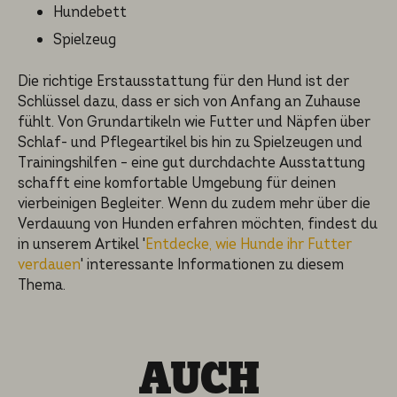
Hundebett
Spielzeug
Die richti­ge Erstaus­stat­tung für den Hund ist der
Schlüs­sel dazu, dass er sich von Anfang an Zuhause
fühlt. Von Grundar­ti­keln wie Futter und Näpfen über
Schlaf- und Pflege­ar­ti­kel bis hin zu Spielzeu­gen und
Trainings­hil­fen – eine gut durchdach­te Ausstat­tung
schafft eine komfor­ta­ble Umgebung für deinen
vierbei­ni­gen Beglei­ter. Wenn du zudem mehr über die
Verdau­ung von Hunden erfahren möchten, findest du
in unserem Artikel '
Entdecke, wie Hunde ihr Futter
verdauen
' interes­san­te Informa­tio­nen zu diesem
Thema.
AUCH