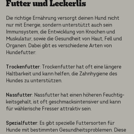
Futter und Lecker­lis
Die richti­ge Ernährung versorgt deinen Hund nicht
nur mit Energie, sondern unterstützt auch sein
Immunsys­tem, die Entwick­lung von Knochen und
Muskula­tur, sowie die Gesund­heit von Haut, Fell und
Organen. Dabei gibt es verschie­de­ne Arten von
Hundefut­ter:
Trockenfutter
: Trocken­fut­ter hat oft eine längere
Haltbar­keit und kann helfen, die Zahnhy­gie­ne des
Hundes zu unterstüt­zen.
Nassfutter
: Nassfut­ter hat einen höheren Feuchtig­
keits­ge­halt, ist oft geschmacks­in­ten­si­ver und kann
für wähleri­sche Fresser attrak­tiv sein.
Spezialfutter
: Es gibt speziel­le Futter­sor­ten für
Hunde mit bestimm­ten Gesund­heits­pro­ble­men. Diese