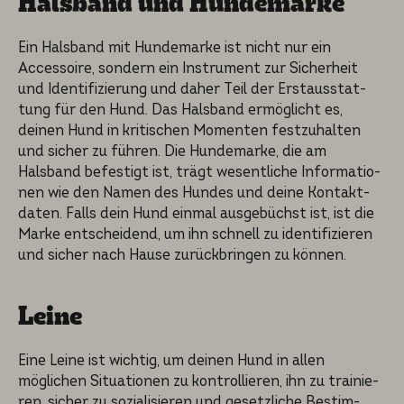
Halsband und Hundemar­ke
Ein Halsband mit Hundemar­ke ist nicht nur ein
Accessoire, sondern ein Instru­ment zur Sicher­heit
und Identi­fi­zie­rung und daher Teil der Erstaus­stat­
tung für den Hund. Das Halsband ermöglicht es,
deinen Hund in kritischen Momenten festzu­hal­ten
und sicher zu führen. Die Hundemar­ke, die am
Halsband befestigt ist, trägt wesent­li­che Informa­tio­
nen wie den Namen des Hundes und deine Kontakt­
da­ten. Falls dein Hund einmal ausgebüchst ist, ist die
Marke entschei­dend, um ihn schnell zu identi­fi­zie­ren
und sicher nach Hause zurück­brin­gen zu können.
Leine
Eine Leine ist wichtig, um deinen Hund in allen
möglichen Situatio­nen zu kontrol­lie­ren, ihn zu trainie­
ren, sicher zu soziali­sie­ren und gesetz­li­che Bestim­