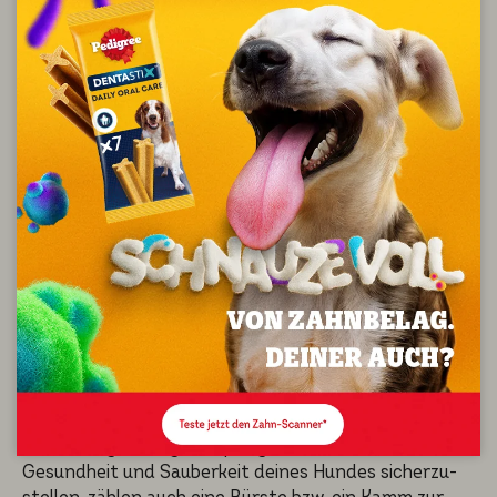
Fellpfle­ge und
Gesund­heit
Auch die Fellpfle­ge und Gesund­heit sind fundamen­
ta­le Aspekte der Erstaus­stat­tung für deinen Hund.
Ein gesundes und gepfleg­tes Fell ist nicht nur ein
ästheti­sches Merkmal, sondern ein wesent­li­cher
Indika­tor für das allgemei­ne Wohlbe­fin­den deines
Hundes. Zusätz­lich zur Fellpfle­ge ist die Zahnge­sund­
heit deines Hundes zentral. Mehr zum Thema erfährst
du in unserem Artikel '
So putzt du die Zähne deines
Hundes
'.
Hundebürs­te und -kamm
Da eine regelmä­ßi­ge Fellpfle­ge unerläss­lich ist, um die
Gesund­heit und Sauber­keit deines Hundes sicher­zu­