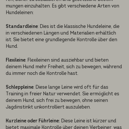
mun­gen einzuhal­ten. Es gibt verschie­de­ne Arten von
Hundelei­nen:
Standardleine
: Dies ist die klassi­sche Hundelei­ne, die
in verschie­de­nen Längen und Materia­li­en erhält­lich
ist. Sie bietet eine grundle­gen­de Kontrol­le über den
Hund.
Flexileine
: Flexilei­nen sind auszieh­bar und bieten
deinem Hund mehr Freiheit, sich zu bewegen, während
du immer noch die Kontrol­le hast.
Schleppleine
: Diese lange Leine wird oft für das
Training in freier Natur verwen­det. Sie ermöglicht es
deinem Hund, sich frei zu bewegen, ohne seinen
Jagdin­stinkt unkontrol­liert auszule­ben.
Kurzleine oder Führleine:
Diese Leine ist kürzer und
bietet maxima­le Kontrol­le über deinen Vierbei­ner, was