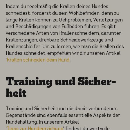
Indem du regelmä­ßig die Krallen deines Hundes
schnei­dest, förderst du sein Wohlbe­fin­den, denn zu
lange Krallen können zu Gehpro­ble­men, Verlet­zun­gen
und Beschä­di­gun­gen von Fußböden führen. Es gibt
verschie­de­ne Arten von Krallen­schnei­dern, darunter
Krallenz­an­gen, drehba­re Schnei­de­werk­zeu­ge und
Krallen­schlei­fer. Um zu lernen, wie man die Krallen des
Hundes schnei­det, empfeh­len wir dir unseren Artikel
'
Krallen schneiden beim Hund
'.
Training und Sicher­
heit
Training und Sicher­heit und die damit verbun­de­nen
Gegenstän­de sind ebenfalls essenti­el­le Aspekte der
Hundehal­tung. In unserem Artikel
'
Tipps zur Hundeerziehung
' findest du wertvol­le