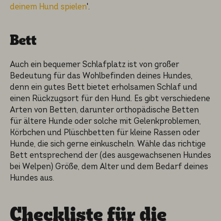
deinem Hund spielen
'.
Bett
Auch ein bequemer Schlaf­platz ist von großer
Bedeutung für das Wohlbe­fin­den deines Hundes,
denn ein gutes Bett bietet erholsa­men Schlaf und
einen Rückzugs­ort für den Hund. Es gibt verschie­de­ne
Arten von Betten, darunter orthopä­di­sche Betten
für ältere Hunde oder solche mit Gelenk­pro­ble­men,
Körbchen und Plüsch­bet­ten für kleine Rassen oder
Hunde, die sich gerne einkuscheln. Wähle das richti­ge
Bett entspre­chend der (des ausgewach­se­nen Hundes
bei Welpen) Größe, dem Alter und dem Bedarf deines
Hundes aus.
Checklis­te für die