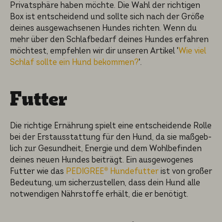
Privat­sphä­re haben möchte. Die Wahl der richti­gen
Box ist entschei­dend und sollte sich nach der Größe
deines ausgewach­se­nen Hundes richten. Wenn du
mehr über den Schlaf­be­darf deines Hundes erfahren
möchtest, empfeh­len wir dir unseren Artikel '
Wie viel
Schlaf sollte ein Hund bekommen?
'.
Futter
Die richti­ge Ernährung spielt eine entschei­den­de Rolle
bei der Erstaus­stat­tung für den Hund, da sie maßgeb­
lich zur Gesund­heit, Energie und dem Wohlbe­fin­den
deines neuen Hundes beiträgt. Ein ausgewo­ge­nes
Futter wie das
PEDIGREE® Hundefutter
ist von großer
Bedeutung, um sicher­zu­stel­len, dass dein Hund alle
notwen­di­gen Nährstof­fe erhält, die er benötigt.