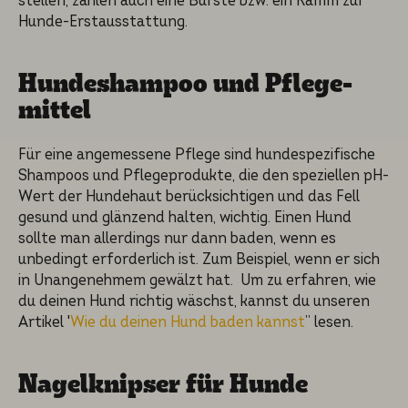
stel­len, zählen auch eine Bürste bzw. ein Kamm zur
Hunde-Erstaus­stat­tung.
Hundes­ham­poo und Pflege­
mit­tel
Für eine angemes­se­ne Pflege sind hundespe­zi­fi­sche
Shampoos und Pflege­pro­duk­te, die den speziel­len pH-
Wert der Hundehaut berück­sich­ti­gen und das Fell
gesund und glänzend halten, wichtig. Einen Hund
sollte man allerdings nur dann baden, wenn es
unbedingt erforder­lich ist. Zum Beispiel, wenn er sich
in Unange­neh­mem gewälzt hat. Um zu erfahren, wie
du deinen Hund richtig wäschst, kannst du unseren
Artikel '
Wie du deinen Hund baden kannst
” lesen.
Nagelknip­ser für Hunde