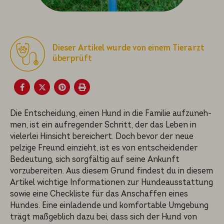
Dieser Artikel wurde von einem Tierarzt
überprüft
Die Entschei­dung, einen Hund in die Familie aufzuneh­
men, ist ein aufregen­der Schritt, der das Leben in
vieler­lei Hinsicht bereichert. Doch bevor der neue
pelzige Freund einzieht, ist es von entschei­den­der
Bedeutung, sich sorgfäl­tig auf seine Ankunft
vorzube­rei­ten. Aus diesem Grund findest du in diesem
Artikel wichti­ge Informa­tio­nen zur Hundeaus­stat­tung
sowie eine Checklis­te für das Anschaf­fen eines
Hundes. Eine einladen­de und komfor­ta­ble Umgebung
trägt maßgeb­lich dazu bei, dass sich der Hund von