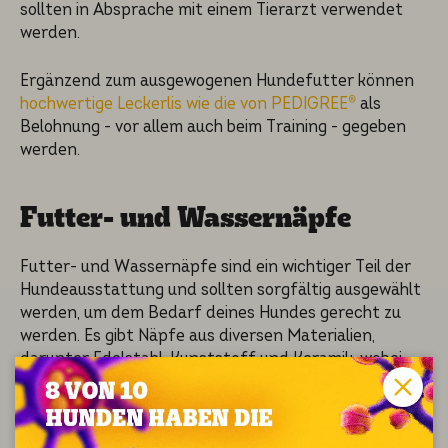
sollten in Abspra­che mit einem Tierarzt verwen­det
werden.
Ergänzend zum ausgewo­ge­nen Hundefut­ter können
hochwertige Leckerlis wie die von PEDIGREE®
als
Belohnung - vor allem auch beim Training - gegeben
werden.
Futter- und Wasser­näp­fe
Futter- und Wasser­näp­fe sind ein wichti­ger Teil der
Hundeaus­stat­tung und sollten sorgfäl­tig ausgewählt
werden, um dem Bedarf deines Hundes gerecht zu
werden. Es gibt Näpfe aus diversen Materia­li­en,
darunter Edelstahl, Kunststoff und Keramik, wobei
jedes Materi­al andere Vorzüge bietet.