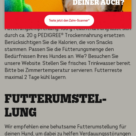
FEH­LUNG
Fütterungs­emp­feh­lung: 100 g Feucht­nah­rung lässt sich
durch ca. 20 g PEDIGREE® Trocken­nah­rung ersetzen.
Berück­sich­ti­gen Sie die Kalori­en, die von Snacks
stammen. Passen Sie die Fütterungs­men­ge den
Bedürf­nis­sen Ihres Hundes an. Wie? Besuchen Sie
unsere Website. Stellen Sie frisches Trinkwas­ser bereit.
Bitte bei Zimmer­tem­pe­ra­tur servie­ren. Futter­res­te
maximal 2 Tage kühl lagern.
FUTTER­UM­STEL­
LUNG
Wir empfehlen eine behutsame Futterumstellung für
deinen Hund, um dabei zu helfen Verdauungsstörungen