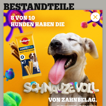
BESTAND­TEI­LE
Analytische Bestandteile (%): Protein: 8.6; Fettgehalt:
2.5; anorganischer Stoff: 1.5; Rohfaser: 0.60;
Feuchtigkeit: 80.0; Brennwert: 81 kcal/100 g.
ZUSATZ­STOF­FE
Zusatzstoffe pro kg: Ernährungsphysiologische
Zusatzstoffe: Vitamin D₃: 500 IE, Vitamin E: 20.0 mg,
Kupfer (Kupfer(II)-sulfat-Pentahydrat): 1.4 mg, Jod
(Calciumjodat wasserfrei): 0.23 mg, Eisen (Eisen-(II)-
sulfat-Monohydrat): 3.0 mg, Mangan (Mangan(II)-
sulfat, Monohydrat): 1.8 mg, Zink (Zinksulfat
Monohydrat): 19.4 mg.
FÜTTERUNGS­EMP­