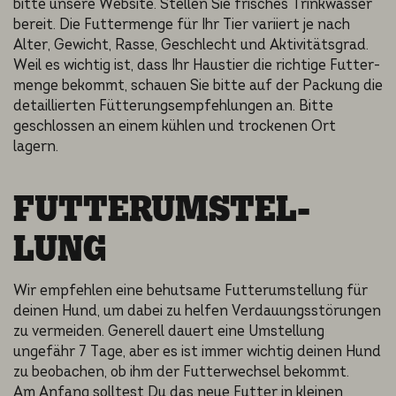
bitte unsere Website. Stellen Sie frisches Trinkwas­ser
bereit. Die Futter­men­ge für Ihr Tier variiert je nach
Alter, Gewicht, Rasse, Geschlecht und Aktivi­täts­grad.
Weil es wichtig ist, dass Ihr Haustier die richti­ge Futter­
men­ge bekommt, schauen Sie bitte auf der Packung die
detail­lier­ten Fütterungs­emp­feh­lun­gen an. Bitte
geschlos­sen an einem kühlen und trocke­nen Ort
lagern.
FUTTER­UM­STEL­
LUNG
Wir empfehlen eine behutsame Futterumstellung für
deinen Hund, um dabei zu helfen Verdauungsstörungen
zu vermeiden. Generell dauert eine Umstellung
ungefähr 7 Tage, aber es ist immer wichtig deinen Hund
zu beobachen, ob ihm der Futterwechsel bekommt.
Am Anfang solltest Du das neue Futter in kleinen