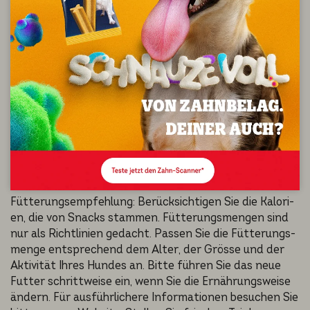
Vitamin B₁: 9.4 mg, Vitamin B₂: 16.0 mg, Vitamin D₃: 1406
IU, Vitamin E: 100 mg, Biotin: 0.22 mg, Copper (copper (II)
sulfate pentahydrate): 3.9 mg, Iodine (potassium iodide
): 0.98 mg, manganese (manganese (II) sulfate,
monohydrate): 20.3 mg, selenium (sodium selenite): 0.33
mg, zinc (zinc sulfate monohydrate): 57.4 mg.
FÜTTERUNGS­EMP­
FEH­LUNG
Fütterungs­emp­feh­lung: Berück­sich­ti­gen Sie die Kalori­
en, die von Snacks stammen. Fütterungs­men­gen sind
nur als Richtli­ni­en gedacht. Passen Sie die Fütterungs­
men­ge entspre­chend dem Alter, der Grösse und der
Aktivi­tät Ihres Hundes an. Bitte führen Sie das neue
Futter schritt­wei­se ein, wenn Sie die Ernährungs­wei­se
ändern. Für ausführ­li­che­re Informa­tio­nen besuchen Sie