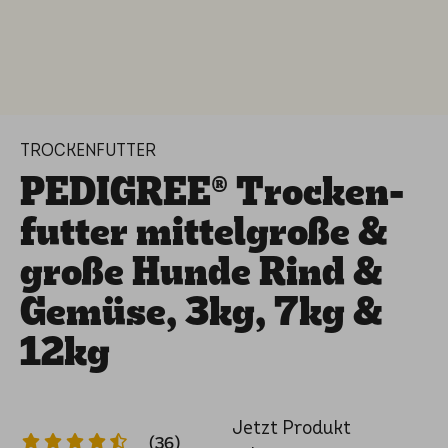
TROCKENFUTTER
PEDIGREE® Trocken­
fut­ter mittel­gro­ße &
große Hunde Rind &
Gemüse, 3kg, 7kg &
12kg
Jetzt Produkt
(36)