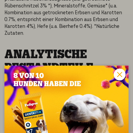
Rübenschnitzel 3% *), Mineralstoffe, Gemüse* (u.a.
Kombination aus getrockneten Erbsen und Karotten
0.7%, entspricht einer Kombination aus Erbsen und
Karotten 4%), Hefe (u.a. Bierhefe 0.4%). *Natürliche
Zutaten.
ANALYTI­SCHE
BESTAND­TEI­LE
Analytische Bestandteile (%): Protein: 20.0; Fettgehalt:
9.0; anorganischer Stoff: 6.6; Rohfaser: 2.8. Brennwert:
353 kcal/100 g.
ZUSATZ­STOF­FE
Additives per kg: antioxidants; Nutritional additives: