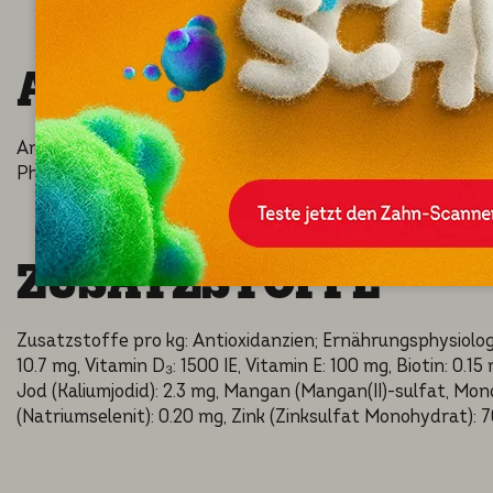
ANALYTISCHE BEST
Analytische Bestandteile (%): Protein: 25.0; Fettgehalt: 11.5
Phosphor: 1.1. Brennwert: 369 kcal/100 g.
ZUSATZSTOFFE
Zusatzstoffe pro kg: Antioxidanzien; Ernährungsphysiologi
10.7 mg, Vitamin D₃: 1500 IE, Vitamin E: 100 mg, Biotin: 0.1
Jod (Kaliumjodid): 2.3 mg, Mangan (Mangan(II)-sulfat, Mono
(Natriumselenit): 0.20 mg, Zink (Zinksulfat Monohydrat): 7