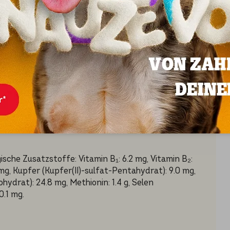
ANDTEILE
; anorganischer Stoff: 7.1; Rohfaser: 2.3; Calcium: 1.4;
sche Zusatzstoffe: Vitamin B₁: 6.2 mg, Vitamin B₂:
5 mg, Kupfer (Kupfer(II)-sulfat-Pentahydrat): 9.0 mg,
hydrat): 24.8 mg, Methionin: 1.4 g, Selen
0.1 mg.