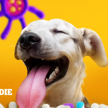
- Unterstützung der natürlichen Abwehrkräfte:
Unsere Rezepte enthalten Vitamin E, das
bekanntermaßen die natürlichen Abwehrkräfte
unterstützen kann, sodass dein Hund auch
weiterhin die große weite Welt erkunden kann
- Wachstum & Schutz: Mit allen wichtigen
Mineralstoffen und Vitaminen für eine gesunde
Entwicklung
G
leisch und tierische Nebenerzeugnisse (u.a. Geflügel
etrocknete Rübenschnitzel 3% **), Mineralstoffe,
 Karotten 0.7%, entspricht einer Kombination aus
ürliche Zutaten.