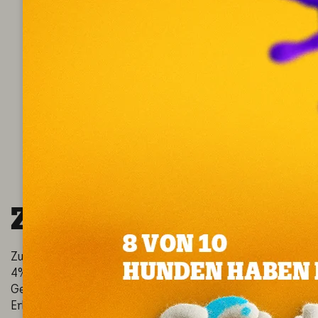
ZUSAMMENSETZUN
Zusammensetzung: Getreide** (u.a. Vollkornweizen 30%), F
4%), Öle und Fette, pflanzliche Nebenerzeugnisse (u.a. g
Gemüse** (u.a. Kombination aus getrockneten Erbsen und
Erbsen und Karotten 4%), Hefe (u.a. Bierhefe 0.4%). **Nat