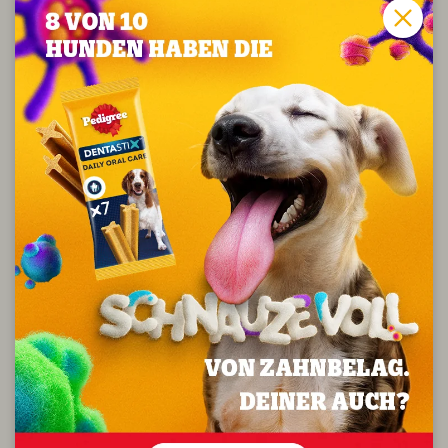
Typische Herausforderungen können das Bellen bei
Langeweile oder das Alleinbleiben sein. Hier hilft ein
konsequentes, aber liebevolles
Hundetraining
, das
Geduld und Verständnis mitbringt. Frühzeitige
Sozialisierung und geistige Beschäftigung sind
entscheidend, um unerwünschtes Verhalten zu
vermeiden und den Shih Tzu zu einem ausgeglichenen
Begleiter zu machen.
Geisti­ge und körper­li­che
Auslas­tung eines Shih Tzus
Auch wenn der Shih Tzu klein und gemütlich wirkt,
braucht er sowohl körperliche als auch geistige
Beschäftigung, um glücklich und gesund zu bleiben.
Tägliche Spaziergänge, gemeinsames Spielen und
Denkspiele fördern nicht nur seine Fitness, sondern