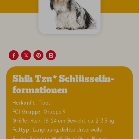
Shih Tzu* Schlüs­sel­in­
for­ma­tio­nen
Herkunft
: Tibet
FCI-Gruppe
: Gruppe 9
Größe
: Klein, 18-24 cm Gewicht: ca. 2–3,5 kg
Felltyp
: Langhaarig, dichte Unterwolle
Farbe
: Schwarz, Weiß, Gold, Grau, Braun,