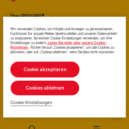
Über PEDIGREE®
Wir verwenden Cookies, um Inhalte und Anzeigen zu personalisieren,
Hundefutter
Funktionen für soziale Medien bereitzustellen und unseren Datenverkehr
zu analysieren. Sie können Cookie-Einstellungen verwenden, um Ihre
Einstellungen zu ändern.
Lesen Sie mehr über unsere Cookie-
Richtlinien
(opens in a new tab)
. Klicken Sie auf „Cookies akzeptieren“, um alle Cookies zu
Ratgeber Hunde & Welpen
aktivieren, oder auf „Cookies ablehnen“, wenn Sie dies nicht wünschen.
Cookie akzeptieren
Cookies ablehnen
Cookie-Einstellungen
Cookie-Einstellungen