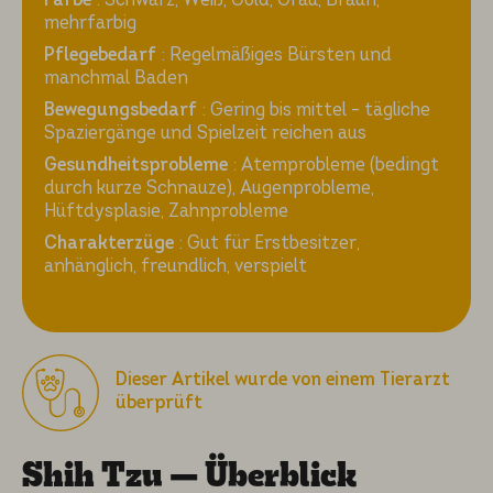
mehrfarbig
Pflegebedarf
: Regelmäßiges Bürsten und
manchmal Baden
Bewegungsbedarf
: Gering bis mittel – tägliche
Spaziergänge und Spielzeit reichen aus
Gesundheitsprobleme
: Atemprobleme (bedingt
durch kurze Schnauze), Augenprobleme,
Hüftdysplasie, Zahnprobleme
Charakterzüge
: Gut für Erstbesitzer,
anhänglich, freundlich, verspielt
Dieser Artikel wurde von einem Tierarzt
überprüft
Shih Tzu — Überblick