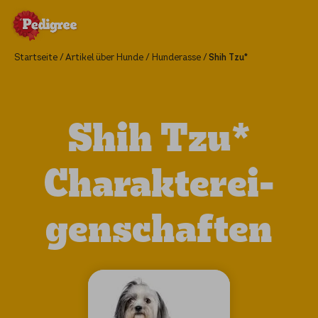
Startseite
Artikel über Hunde
Hunderasse
Shih Tzu*
Shih Tzu*
Charak­ter­ei­
gen­schaf­ten